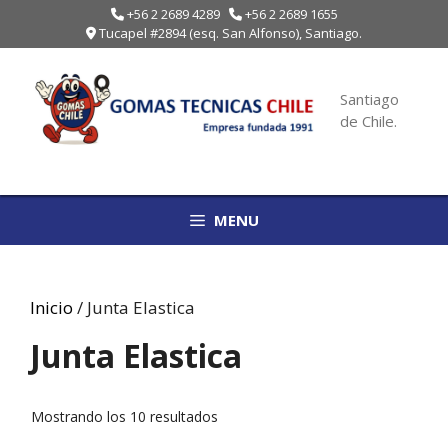
Saltar
+56 2 2689 4289
+56 2 2689 1655
Tucapel #2894 (esq. San Alfonso), Santiago.
al
contenido
Santiago
de Chile.
MENU
Inicio
/ Junta Elastica
Junta Elastica
Mostrando los 10 resultados