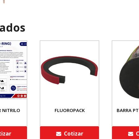
nados
R NITRILO
FLUOROPACK
BARRA PT
tizar
Cotizar
C