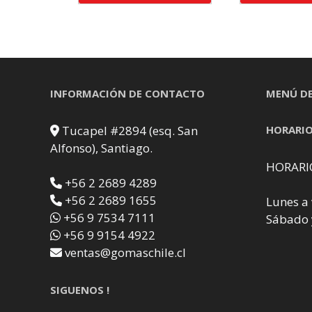
INFORMACIÓN DE CONTACTO
MENÚ DE
Tucapel #2894 (esq. San
HORARIO
Alfonso), Santiago.
HORARI
+56 2 2689 4289
+56 2 2689 1655
Lunes a 
+56 9 7534 7111
Sábado 
+56 9 9154 4922
ventas@gomaschile.cl
SIGUENOS !