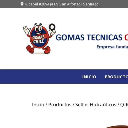
Saltar
Tucapel #2894 (esq. San Alfonso), Santiago.
al
contenido
INICIO
PRODUCT
Inicio
/
Productos
/
Sellos Hidraúlicos
/
Q-R