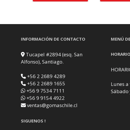
INFORMACIÓN DE CONTACTO
MENÚ DE
Tucapel #2894 (esq. San
HORARIO
Alfonso), Santiago.
HORARI
+56 2 2689 4289
+56 2 2689 1655
Lunes a 
+56 9 7534 7111
Sábado 
+56 9 9154 4922
ventas@gomaschile.cl
SIGUENOS !