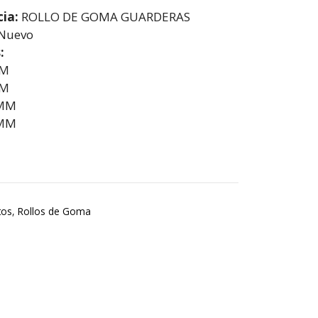
cia:
ROLLO DE GOMA GUARDERAS
Nuevo
:
MM
MM
 MM
 MM
tos
,
Rollos de Goma