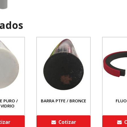
nados
E PURO /
BARRA PTFE / BRONCE
FLUO
 VIDRIO
tizar
Cotizar
C