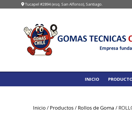
Saltar
Tucapel #2894 (esq. San Alfonso), Santiago.
al
contenido
INICIO
PRODUCT
Inicio
/
Productos
/
Rollos de Goma
/ ROL