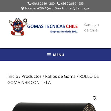
Saltar
+56 2 2689 4289
+56 2 2689 1655
Tucapel #2894 (esq. San Alfonso), Santiago.
al
contenido
Santiago
de Chile.
MENU
Inicio
/
Productos
/
Rollos de Goma
/ ROLLO DE
GOMA NBR CON TELA