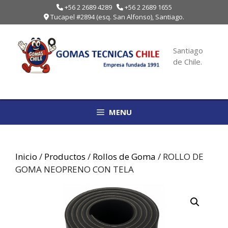
Saltar
+56 2 2689 4289
+56 2 2689 1655
Tucapel #2894 (esq. San Alfonso), Santiago.
al
contenido
Santiago
de Chile.
MENU
Inicio
/
Productos
/
Rollos de Goma
/ ROLLO DE
GOMA NEOPRENO CON TELA