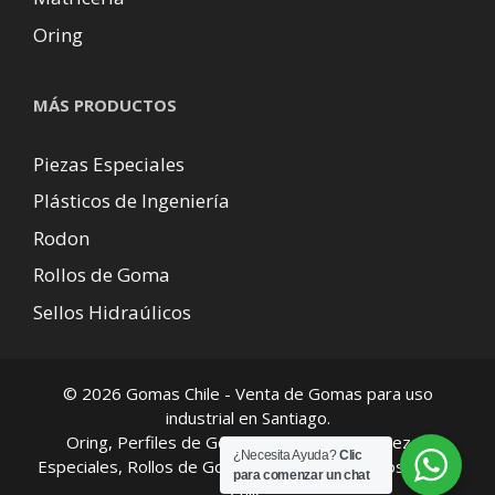
Oring
MÁS PRODUCTOS
Piezas Especiales
Plásticos de Ingeniería
Rodon
Rollos de Goma
Sellos Hidraúlicos
© 2026 Gomas Chile - Venta de Gomas para uso
industrial en Santiago.
Oring, Perfiles de Gomas, Kits de Oring, Piezas
¿Necesita Ayuda?
Clic
Especiales, Rollos de Goma, Envío de productos a todo
para comenzar un chat
Chile